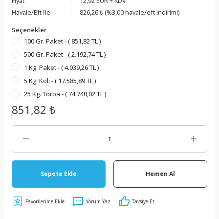
Fiyat
12,92 EUR + KDV
Havale/Eft İle
826,26 ₺ (%3,00 havale/eft indirimi)
Seçenekler
100 Gr. Paket - ( 851,82 TL )
500 Gr. Paket - ( 2.192,74 TL )
ar
1 Kg. Paket - ( 4.039,26 TL )
Çözücüler
5 Kg. Koli - ( 17.585,89 TL )
25 Kg. Torba - ( 74.740,02 TL )
851,82 ₺
eyiciler
neraller
Sepete Ekle
Hemen Al
ı
Yorum Yaz
Tavsiye Et