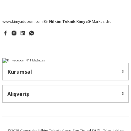
www.kimyadepom.com Bir
Nilkim Teknik Kimya®
Markasıdır.
Kurumsal
Alışveriş
©2025 Copyright Nilkim Teknik Kimya San.Tic.Ltd.Şti.® - Tüm Hakları