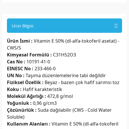
Ürün Bilgisi
Ürün İsmi :
Vitamin E 50% (dl-alfa-tokoferil asetat) -
CWS/S
Kimyasal Formülü :
C31H52O3
Cas No :
10191-41-0
EINESC No :
233-466-0
UN No :
Taşıma düzenlemelerine tabi değildir
Fiziksel Özellik :
Beyaz - bazen çok hafif sarımsı toz
Koku :
Hafif karakteristik
Molekül Ağırlığı :
472,8 g/mol
Yoğunluk :
0,96 g/cm3
Çözünürlük :
Suda dağılabilir (CWS - Cold Water
Soluble)
Kullanım Alanları :
Vitamin E 50% (dl-alfa-tokoferil