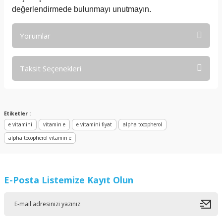
değerlendirmede bulunmayı unutmayın.
Yorumlar
Taksit Seçenekleri
Bu ürüne ilk yorumu siz yapın!
Yorum Yaz
Etiketler :
e vitamini
vitamin e
e vitamini fiyat
alpha tocopherol
alpha tocopherol vitamin e
E-Posta Listemize Kayıt Olun