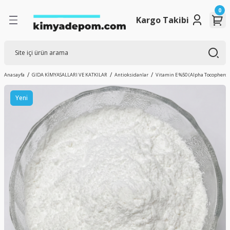
0
Geri Dön
Geri Dön
Geri Dön
Geri Dön
Kargo Takibi
SIRALAMA
SALLARI VE KATKILAR
ASALLAR
LER
ar
Anasayfa
GIDA KİMYASALLARI VE KATKILAR
Antioksidanlar
Vitamin E %50 (Alpha Tocopherol
er
Yeni
yiciler
ar