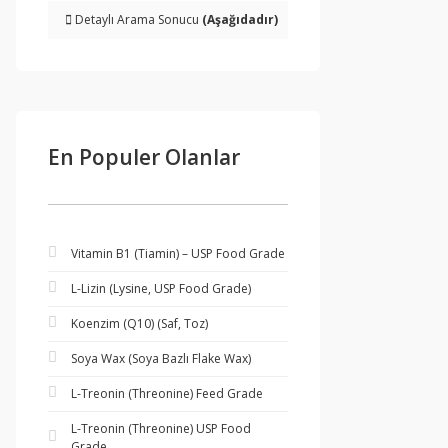
Detaylı Arama Sonucu
(Aşağıdadır)
En Populer Olanlar
Vitamin B1 (Tiamin) – USP Food Grade
L-Lizin (Lysine, USP Food Grade)
Koenzim (Q10) (Saf, Toz)
Soya Wax (Soya Bazlı Flake Wax)
L-Treonin (Threonine) Feed Grade
L-Treonin (Threonine) USP Food
Grade