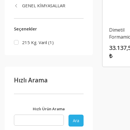
GENEL KİMYASALLAR
Seçenekler
Dimetil
Formami
215 Kg. Varil (1)
(Dimethyl
33.137,
Formamid
₺
(DMF)
Hızlı Arama
Hızlı Ürün Arama
Ara