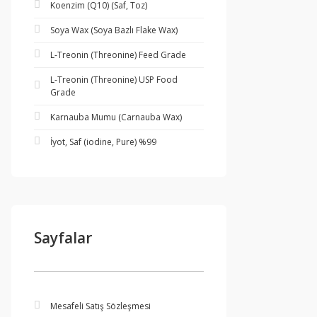
Koenzim (Q10) (Saf, Toz)
Soya Wax (Soya Bazlı Flake Wax)
L-Treonin (Threonine) Feed Grade
L-Treonin (Threonine) USP Food
Grade
Karnauba Mumu (Carnauba Wax)
İyot, Saf (iodine, Pure) %99
Sayfalar
Mesafeli Satış Sözleşmesi