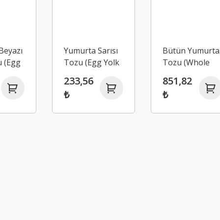
Beyazı
Yumurta Sarısı
Bütün Yumurta
u (Egg
Tozu (Egg Yolk
Tozu (Whole
wder)
Powder)
Egg Powder)
233,56
851,82
₺
₺