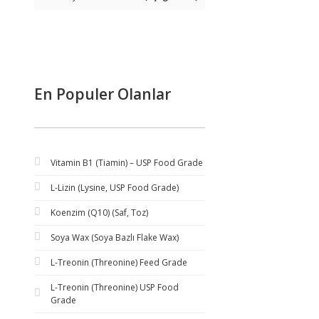
En Populer Olanlar
Vitamin B1 (Tiamin) – USP Food Grade
L-Lizin (Lysine, USP Food Grade)
Koenzim (Q10) (Saf, Toz)
Soya Wax (Soya Bazlı Flake Wax)
L-Treonin (Threonine) Feed Grade
L-Treonin (Threonine) USP Food
Grade