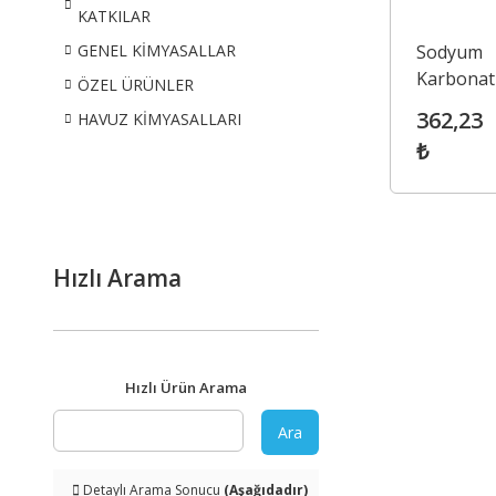
KATKILAR
Sodyum
GENEL KİMYASALLAR
Karbonat 
ÖZEL ÜRÜNLER
Soda) (So
362,23
HAVUZ KİMYASALLARI
Light)
₺
Hızlı Arama
Hızlı Ürün Arama
Ara
Detaylı Arama Sonucu
(Aşağıdadır)