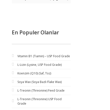
En Populer Olanlar
Vitamin B1 (Tiamin) – USP Food Grade
L-Lizin (Lysine, USP Food Grade)
Koenzim (Q10) (Saf, Toz)
Soya Wax (Soya Bazlı Flake Wax)
L-Treonin (Threonine) Feed Grade
L-Treonin (Threonine) USP Food
Grade