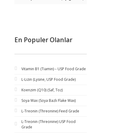
En Populer Olanlar
Vitamin B1 (Tiamin) – USP Food Grade
L-Lizin (Lysine, USP Food Grade)
Koenzim (Q10) (Saf, Toz)
Soya Wax (Soya Bazlı Flake Wax)
L-Treonin (Threonine) Feed Grade
L-Treonin (Threonine) USP Food
Grade