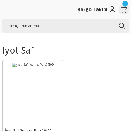
Kargo Takibi
Iyot Saf
İyot, Saf (iodine, Pure) %99