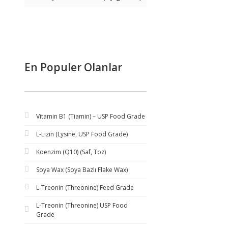
En Populer Olanlar
Vitamin B1 (Tiamin) – USP Food Grade
L-Lizin (Lysine, USP Food Grade)
Koenzim (Q10) (Saf, Toz)
Soya Wax (Soya Bazlı Flake Wax)
L-Treonin (Threonine) Feed Grade
L-Treonin (Threonine) USP Food
Grade