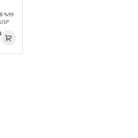
B8 %99
) USP
de
0