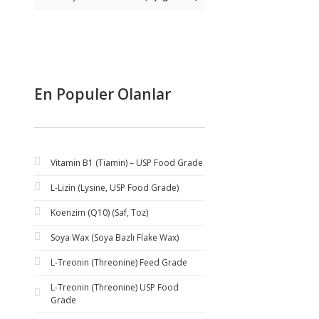
En Populer Olanlar
Vitamin B1 (Tiamin) – USP Food Grade
L-Lizin (Lysine, USP Food Grade)
Koenzim (Q10) (Saf, Toz)
Soya Wax (Soya Bazlı Flake Wax)
L-Treonin (Threonine) Feed Grade
L-Treonin (Threonine) USP Food
Grade