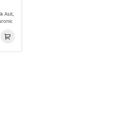
k Asit,
uronic
Pure,