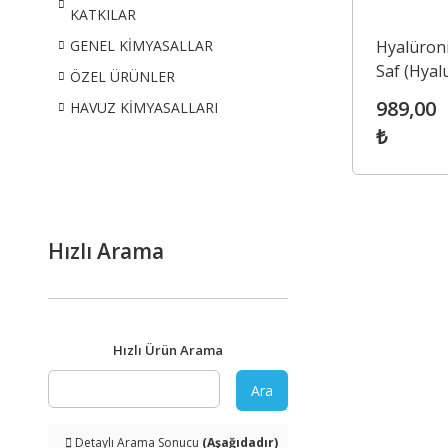
KATKILAR
Hyalüroni
GENEL KİMYASALLAR
Saf (Hyal
ÖZEL ÜRÜNLER
Acid %99 
989,00
HAVUZ KİMYASALLARI
Powder)
₺
Hızlı Arama
Hızlı Ürün Arama
Ara
Detaylı Arama Sonucu
(Aşağıdadır)