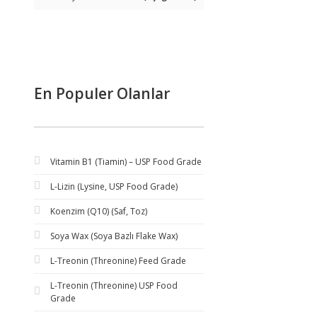
En Populer Olanlar
Vitamin B1 (Tiamin) – USP Food Grade
L-Lizin (Lysine, USP Food Grade)
Koenzim (Q10) (Saf, Toz)
Soya Wax (Soya Bazlı Flake Wax)
L-Treonin (Threonine) Feed Grade
L-Treonin (Threonine) USP Food
Grade