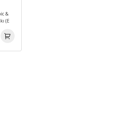
ic &
ı (E