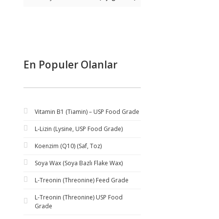
En Populer Olanlar
Vitamin B1 (Tiamin) – USP Food Grade
L-Lizin (Lysine, USP Food Grade)
Koenzim (Q10) (Saf, Toz)
Soya Wax (Soya Bazlı Flake Wax)
L-Treonin (Threonine) Feed Grade
L-Treonin (Threonine) USP Food
Grade