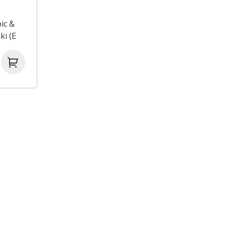
ic &
ı (E