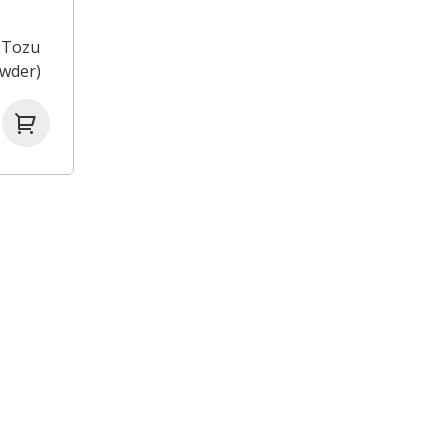
 Tozu
owder)