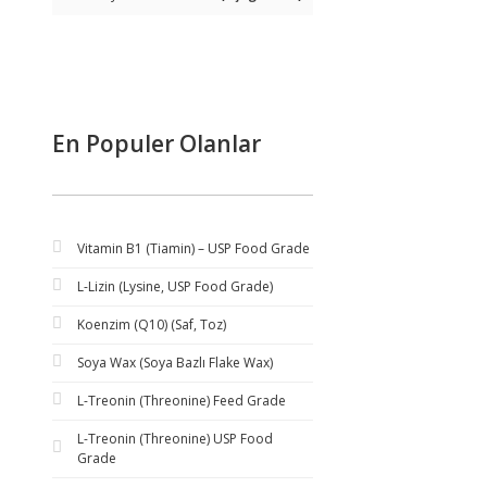
En Populer Olanlar
Vitamin B1 (Tiamin) – USP Food Grade
L-Lizin (Lysine, USP Food Grade)
Koenzim (Q10) (Saf, Toz)
Soya Wax (Soya Bazlı Flake Wax)
L-Treonin (Threonine) Feed Grade
L-Treonin (Threonine) USP Food
Grade