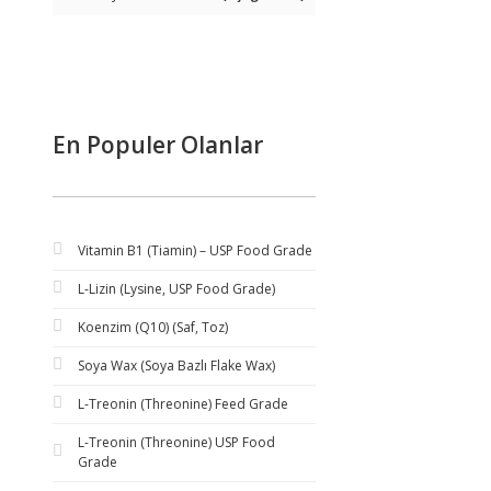
En Populer Olanlar
Vitamin B1 (Tiamin) – USP Food Grade
L-Lizin (Lysine, USP Food Grade)
Koenzim (Q10) (Saf, Toz)
Soya Wax (Soya Bazlı Flake Wax)
L-Treonin (Threonine) Feed Grade
L-Treonin (Threonine) USP Food
Grade