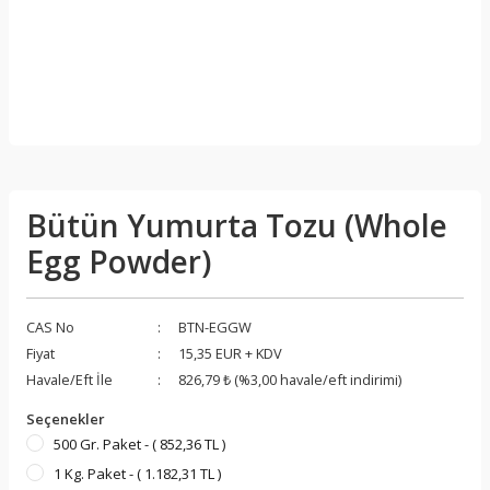
Bütün Yumurta Tozu (Whole
Egg Powder)
CAS No
BTN-EGGW
Fiyat
15,35 EUR + KDV
Havale/Eft İle
826,79 ₺ (%3,00 havale/eft indirimi)
Seçenekler
500 Gr. Paket - ( 852,36 TL )
1 Kg. Paket - ( 1.182,31 TL )