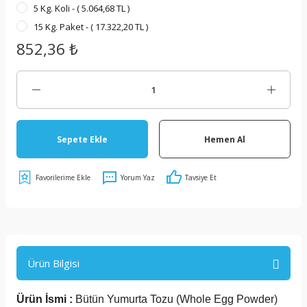
5 Kg. Koli - ( 5.064,68 TL )
15 Kg. Paket - ( 17.322,20 TL )
852,36 ₺
Sepete Ekle
Hemen Al
Yorum Yaz
Tavsiye Et
Ürün Bilgisi
Ürün İsmi :
Bütün Yumurta Tozu (Whole Egg Powder)