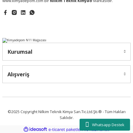
www.kimyadepom.com Bir
Nilkim Teknik Kimya®
Markasıdır.
Kurumsal
Alışveriş
©2025 Copyright Nilkim Teknik Kimya San.Tic.Ltd.Şti.® - Tüm Hakları
Saklıdır.
Whatsapp Destek
ideasoft
ile
e-