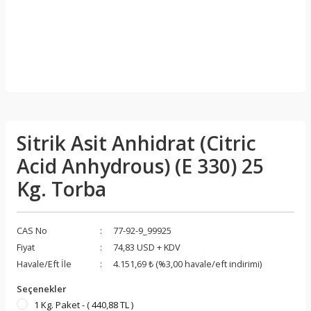
Sitrik Asit Anhidrat (Citric
Acid Anhydrous) (E 330) 25
Kg. Torba
CAS No
77-92-9_99925
Fiyat
74,83 USD + KDV
Havale/Eft İle
4.151,69 ₺ (%3,00 havale/eft indirimi)
Seçenekler
1 Kg. Paket - ( 440,88 TL )