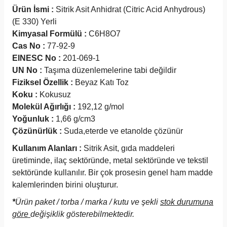
Ürün İsmi :
Sitrik Asit Anhidrat (Citric Acid Anhydrous)
(E 330) Yerli
Kimyasal Formülü :
C6H8O7
Cas No :
77-92-9
EINESC No :
201-069-1
UN No :
Taşıma düzenlemelerine tabi değildir
Fiziksel Özellik :
Beyaz Katı Toz
Koku :
Kokusuz
Molekül Ağırlığı :
192,12 g/mol
Yoğunluk :
1,66 g/cm3
Çözünürlük :
Suda,eterde ve etanolde çözünür
Kullanım Alanları :
Sitrik Asit, gıda maddeleri
üretiminde, ilaç sektöründe, metal sektöründe ve tekstil
sektöründe kullanılır. Bir çok prosesin genel ham madde
kalemlerinden birini oluşturur.
*
Ürün paket / torba / marka / kutu ve şekli
stok durumuna
göre
değişiklik gösterebilmektedir.