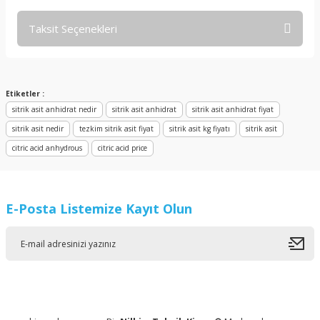
Taksit Seçenekleri
Bu ürüne ilk yorumu siz yapın!
Yorum Yaz
Etiketler :
sitrik asit anhidrat nedir
sitrik asit anhidrat
sitrik asit anhidrat fiyat
sitrik asit nedir
tezkim sitrik asit fiyat
sitrik asit kg fiyatı
sitrik asit
citric acid anhydrous
citric acid price
E-Posta Listemize Kayıt Olun