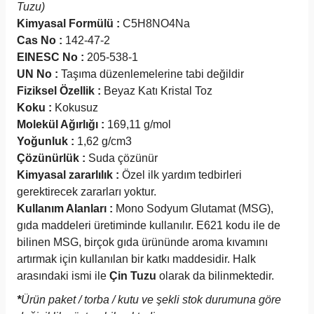
Tuzu)
Kimyasal Formülü :
C5H8NO4Na
Cas No :
142-47-2
EINESC No :
205-538-1
UN No :
Taşıma düzenlemelerine tabi değildir
Fiziksel Özellik :
Beyaz Katı Kristal Toz
Koku :
Kokusuz
Molekül Ağırlığı :
169,11 g/mol
Yoğunluk :
1,62 g/cm3
Çözünürlük :
Suda çözünür
Kimyasal zararlılık :
Özel ilk yardım tedbirleri
gerektirecek zararları yoktur.
Kullanım Alanları :
Mono Sodyum Glutamat (MSG),
gıda maddeleri üretiminde kullanılır. E­621 kodu ile de
bilinen MSG, birçok gıda ürününde aroma kıvamını
artırmak için kullanılan bir katkı maddesidir. Halk
arasındaki ismi ile
Çin Tuzu
olarak da bilinmektedir.
*
Ürün paket / torba / kutu ve şekli stok durumuna göre