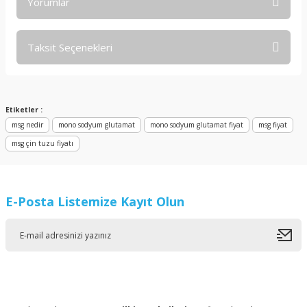
Yorumlar
Taksit Seçenekleri
Bu ürüne ilk yorumu siz yapın!
Yorum Yaz
Etiketler :
msg nedir
mono sodyum glutamat
mono sodyum glutamat fiyat
msg fiyat
msg çin tuzu fiyatı
E-Posta Listemize Kayıt Olun