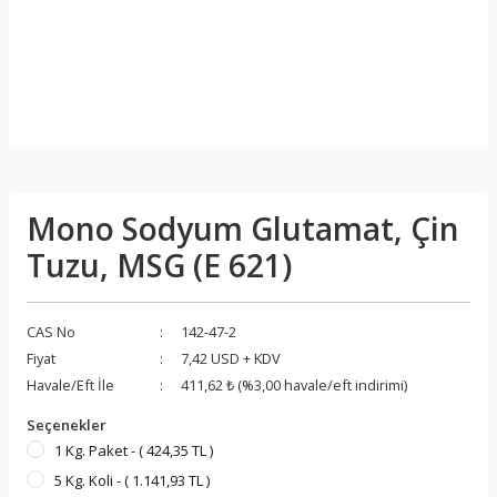
Mono Sodyum Glutamat, Çin
Tuzu, MSG (E 621)
CAS No
142-47-2
Fiyat
7,42 USD + KDV
Havale/Eft İle
411,62 ₺ (%3,00 havale/eft indirimi)
Seçenekler
1 Kg. Paket - ( 424,35 TL )
5 Kg. Koli - ( 1.141,93 TL )