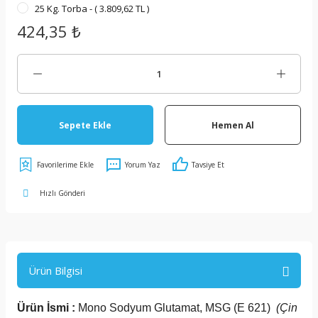
25 Kg. Torba - ( 3.809,62 TL )
424,35 ₺
Sepete Ekle
Hemen Al
Yorum Yaz
Tavsiye Et
Hızlı Gönderi
Ürün Bilgisi
Ürün İsmi :
Mono Sodyum Glutamat, MSG (E 621)
(Çin