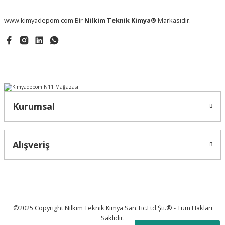
www.kimyadepom.com Bir
Nilkim Teknik Kimya®
Markasıdır.
Kurumsal
Vazelin Pure (Saf Medikal Tip) Paraben İçermez
Alışveriş
393,07 ₺
©2025 Copyright Nilkim Teknik Kimya San.Tic.Ltd.Şti.® - Tüm Hakları
Saklıdır.