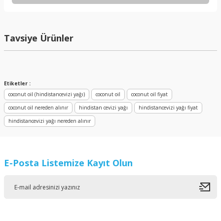
MCT Laurik asit oranı kaç ?
Tavsiye Ürünler
MCT Laurik asit oranı kaç ? Cevap: C12:0 Lauric 48.20-50.00
Yasemin Susam | 02/06/2025
Yeni
Yorum Yaz
Etiketler :
coconut oil (hindistancevizi yağı)
coconut oil
coconut oil fiyat
coconut oil nereden alınır
hindistan cevizi yağı
hindistancevizi yağı fiyat
hindistancevizi yağı nereden alınır
Aloe Vera Jel
Hint Yağı (Castor Oil)
E-Posta Listemize Kayıt Olun
1.608,02 ₺
404,98 ₺