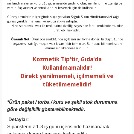
canlandırmaya ve kuruluğu gidermeye de yardımcı olur, nemlendirme özelliği de
vardır. Saçlarınızı ve tırnaklarınızı beslemek için de kullanılır.
Güneş kremlerinin içeriğinde sıkça yer alan Soğuk Sıkım Hindistancevizi Yağı
güneş yanıklarına karşı koruyucu etkiye sahiptir.
Hindistan cevizi wax ile renk tutma özelliği sayesinde farklı renklerde mumlar
üretilebilmektedir.
Önemli Not:
Ürün oda sıcaklığında açık sarı sıvı forma döner. Isı düştüğünde
beyazımsı katı (yumuşak wax kıvamı) bir form olur. Bu husus bilinerek satın
alınması dikkatinize sunulur.
Kozmetik Tip'tir, Gıda'da
Kullanılmamalıdır!
Direkt yenilmemeli, içilmemeli ve
tüketilmemelidir!
*
Ürün paket / torba / kutu ve şekli stok durumuna
göre değişiklik gösterebilmektedir.
Detaylar:
Siparişleriniz 1-3 iş günü içerisinde hazırlanarak
anlaşmalı kargo firmasına teslim edilir.