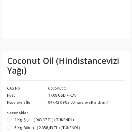
Coconut Oil (Hindistancevizi
Yağı)
CAS No
Coconut Oil
Fiyat
17,08 USD + KDV
Havale/Eft İle
947,42 ₺ (%3,00 havale/eft indirimi)
Seçenekler
1 Kg. Şişe - ( 943,37 TL ) ( TÜKENDİ )
5 Kg. Bidon - ( 2.358,43 TL ) ( TÜKENDİ )