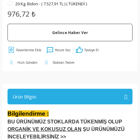
20 Kg. Bidon - ( 7.527,91 TL ) ( TÜKENDİ )
976,72 ₺
Gelince Haber Ver
Yorum Yaz
Tavsiye Et
Hızlı Gönderi
Stoktan Teslim
Ürün Bilgisi
Bilgilendirme :
BU ÜRÜNÜMÜZ STOKLARDA TÜKENMİŞ OLUP
ORGANİK VE KOKUSUZ OLAN
ŞU ÜRÜNÜMÜZÜ
İNCELEYEBİLİRSİNİZ >>