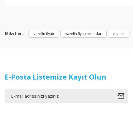
Etiketler :
vazelin fiyatı
vazelin fiyatı ne kadar
vazelin
E-Posta Listemize Kayıt Olun