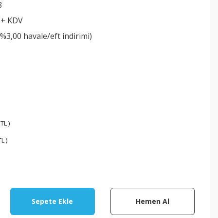
8
 + KDV
(%3,00 havale/eft indirimi)
TL )
L )
Sepete Ekle
Hemen Al