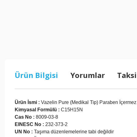
Ürün Bilgisi
Yorumlar
Taksi
Ürün İsmi :
Vazelin Pure (Medikal Tip) Paraben İçermez
Kimyasal Formülü :
C15H15N
Cas No :
8009-03-8
EINESC No :
232-373-2
UN No :
Taşıma düzenlemelerine tabi değildir