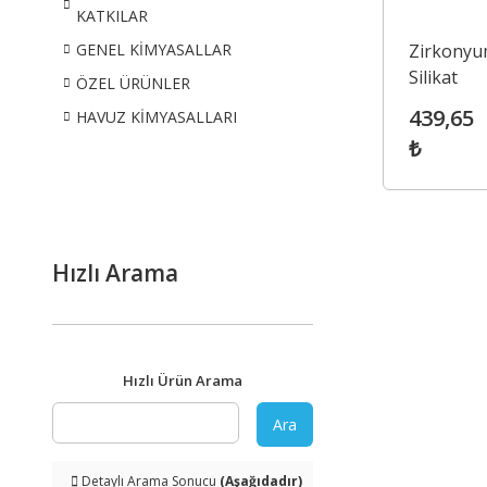
KATKILAR
Zirkony
GENEL KİMYASALLAR
Silikat
ÖZEL ÜRÜNLER
(Zirconi
439,65
HAVUZ KİMYASALLARI
Silicate)
₺
Hızlı Arama
Hızlı Ürün Arama
Ara
Detaylı Arama Sonucu
(Aşağıdadır)