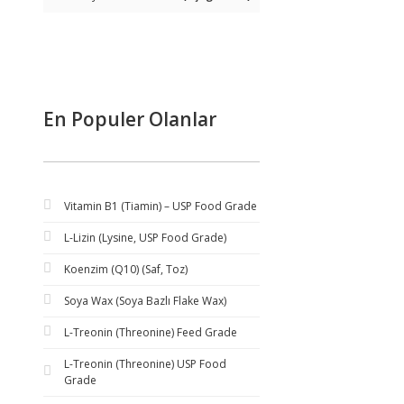
En Populer Olanlar
Vitamin B1 (Tiamin) – USP Food Grade
L-Lizin (Lysine, USP Food Grade)
Koenzim (Q10) (Saf, Toz)
Soya Wax (Soya Bazlı Flake Wax)
L-Treonin (Threonine) Feed Grade
L-Treonin (Threonine) USP Food
Grade