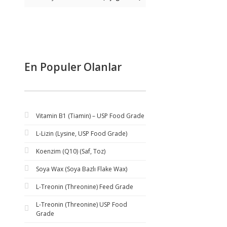
En Populer Olanlar
Vitamin B1 (Tiamin) – USP Food Grade
L-Lizin (Lysine, USP Food Grade)
Koenzim (Q10) (Saf, Toz)
Soya Wax (Soya Bazlı Flake Wax)
L-Treonin (Threonine) Feed Grade
L-Treonin (Threonine) USP Food
Grade