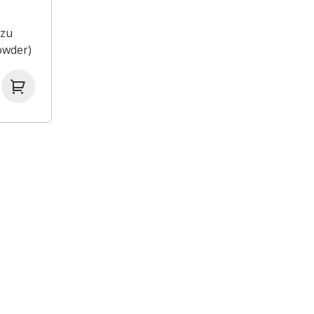
zu
owder)