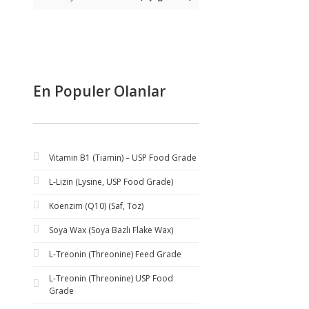
En Populer Olanlar
Vitamin B1 (Tiamin) – USP Food Grade
L-Lizin (Lysine, USP Food Grade)
Koenzim (Q10) (Saf, Toz)
Soya Wax (Soya Bazlı Flake Wax)
L-Treonin (Threonine) Feed Grade
L-Treonin (Threonine) USP Food
Grade