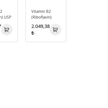
B2
Vitamin B2
in) USP
(Riboflavin)
de
Feed Grade
7
2.049,38
₺