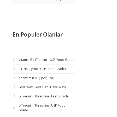
En Populer Olanlar
Vitamin B1 (Tiamin) – USP Food Grade
L-Lizin (Lysine, USP Food Grade)
Koenzim (Q10) (Saf, Toz)
Soya Wax (Soya Bazlı Flake Wax)
L-Treonin (Threonine) Feed Grade
L-Treonin (Threonine) USP Food
Grade