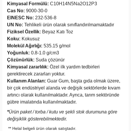
Kimyasal Formülü:
C10H14N5Na2O12P3
Cas No:
9000-30-0
EINESC No:
232-536-8
UN No:
Tehlikeli ürün olarak sınıflandırılmamaktadır
Fiziksel Özellik:
Beyaz Katı Toz
Koku:
Kokusuz
Molekül Ağırlığı:
535.15 g/mol
Yoğunluk:
0.8-1.0 g/cm3
Çözünürlük:
Suda çözünür
Kimyasal zararlılık:
Özel ilk yardım tedbirleri
gerektirecek zararları yoktur.
Kullanım Alanları:
Guar Gum, başta gıda olmak üzere,
bir çok endüstriyel alanda ve değişik sektörlerde kıvam
artırıcı olarak kullanılmaktadır. Ayrıca, tarım sektöründe
gübre imalatında kullanılmaktadır.
*
Ürün paket / torba / kutu ve şekli stok durumuna göre
değişiklik gösterebilmektedir.
** Helal belgeli ürün olarak satıştadır.