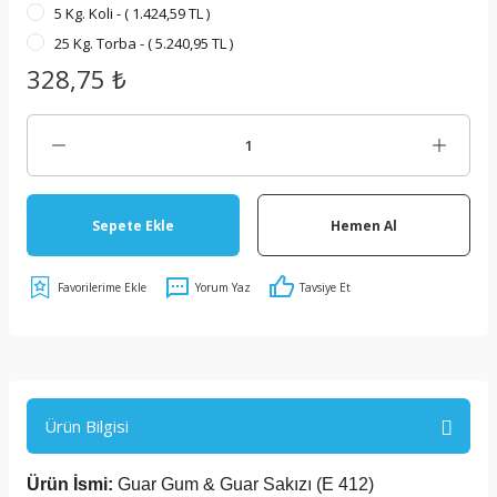
5 Kg. Koli - ( 1.424,59 TL )
25 Kg. Torba - ( 5.240,95 TL )
328,75 ₺
Sepete Ekle
Hemen Al
Yorum Yaz
Tavsiye Et
Ürün Bilgisi
Ürün İsmi:
Guar Gum & Guar Sakızı (E 412)