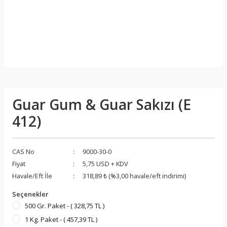
Guar Gum & Guar Sakızı (E
412)
CAS No
9000-30-0
Fiyat
5,75 USD + KDV
Havale/Eft İle
318,89 ₺ (%3,00 havale/eft indirimi)
Seçenekler
500 Gr. Paket - ( 328,75 TL )
1 Kg. Paket - ( 457,39 TL )