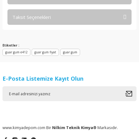
Taksit Seçenekleri
Bu ürüne ilk yorumu siz yapın!
Yorum Yaz
Etiketler :
guar gum e412
guar gum fiyat
guar gum
E-Posta Listemize Kayıt Olun
www.kimyadepom.com Bir
Nilkim Teknik Kimya®
Markasıdır.