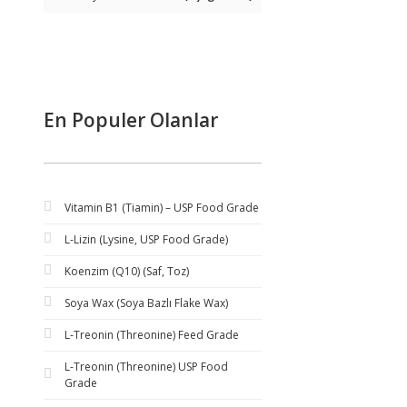
En Populer Olanlar
Vitamin B1 (Tiamin) – USP Food Grade
L-Lizin (Lysine, USP Food Grade)
Koenzim (Q10) (Saf, Toz)
Soya Wax (Soya Bazlı Flake Wax)
L-Treonin (Threonine) Feed Grade
L-Treonin (Threonine) USP Food
Grade