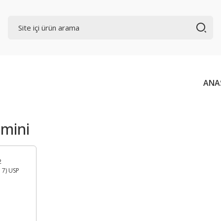
ANA
amini