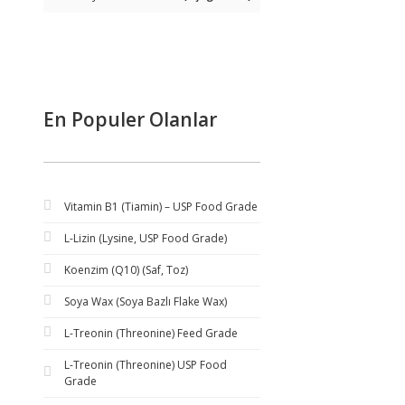
En Populer Olanlar
Vitamin B1 (Tiamin) – USP Food Grade
L-Lizin (Lysine, USP Food Grade)
Koenzim (Q10) (Saf, Toz)
Soya Wax (Soya Bazlı Flake Wax)
L-Treonin (Threonine) Feed Grade
L-Treonin (Threonine) USP Food
Grade