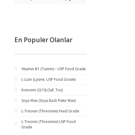
En Populer Olanlar
Vitamin B1 (Tiamin) – USP Food Grade
L-Lizin (Lysine, USP Food Grade)
Koenzim (Q10) (Saf, Toz)
Soya Wax (Soya Bazlı Flake Wax)
L-Treonin (Threonine) Feed Grade
L-Treonin (Threonine) USP Food
Grade