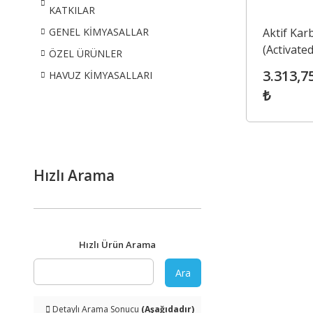
KATKILAR
Aktif Kar
GENEL KİMYASALLAR
(Activate
ÖZEL ÜRÜNLER
Carbon) 
3.313,7
HAVUZ KİMYASALLARI
Powder)
₺
Hızlı Arama
Hızlı Ürün Arama
Ara
Detaylı Arama Sonucu
(Aşağıdadır)