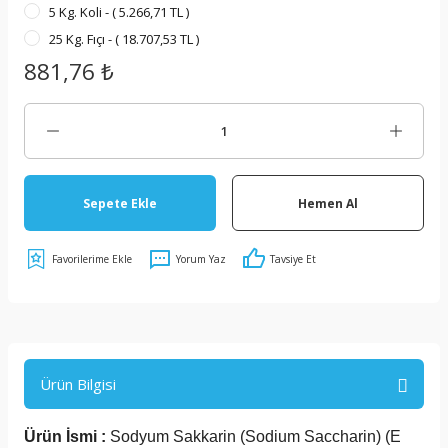
5 Kg. Koli - ( 5.266,71 TL )
25 Kg. Fıçı - ( 18.707,53 TL )
881,76 ₺
Sepete Ekle
Hemen Al
Yorum Yaz
Tavsiye Et
Ürün Bilgisi
Ürün İsmi :
Sodyum Sakkarin (Sodium Saccharin) (E