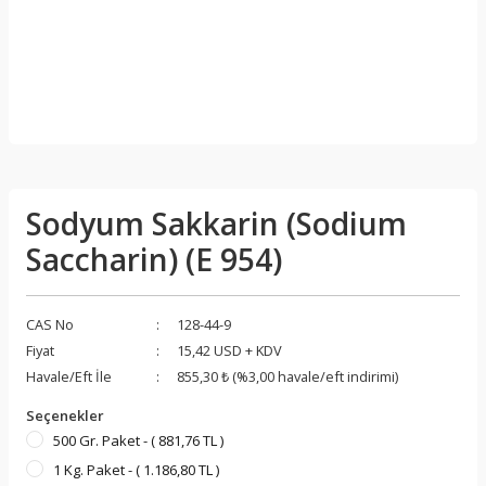
Sodyum Sakkarin (Sodium
Saccharin) (E 954)
CAS No
128-44-9
Fiyat
15,42 USD + KDV
Havale/Eft İle
855,30 ₺ (%3,00 havale/eft indirimi)
Seçenekler
500 Gr. Paket - ( 881,76 TL )
1 Kg. Paket - ( 1.186,80 TL )