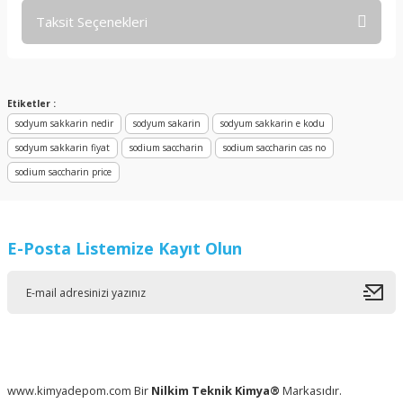
Taksit Seçenekleri
Bu ürüne ilk yorumu siz yapın!
Yorum Yaz
Etiketler :
sodyum sakkarin nedir
sodyum sakarin
sodyum sakkarin e kodu
sodyum sakkarin fiyat
sodium saccharin
sodium saccharin cas no
sodium saccharin price
E-Posta Listemize Kayıt Olun
www.kimyadepom.com Bir
Nilkim Teknik Kimya®
Markasıdır.