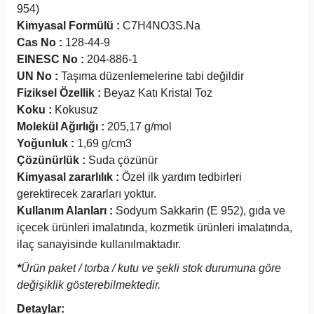
954)
Kimyasal Formülü :
C7H4NO3S.Na
Cas No :
128-44-9
EINESC No :
204-886-1
UN No :
Taşıma düzenlemelerine tabi değildir
Fiziksel Özellik :
Beyaz Katı Kristal Toz
Koku :
Kokusuz
Molekül Ağırlığı :
205,17 g/mol
Yoğunluk :
1,69 g/cm3
Çözünürlük :
Suda çözünür
Kimyasal zararlılık :
Özel ilk yardım tedbirleri
gerektirecek zararları yoktur.
Kullanım Alanları :
Sodyum Sakkarin (E 952), gıda ve
içecek ürünleri imalatında, kozmetik ürünleri imalatında,
ilaç sanayisinde kullanılmaktadır.
*
Ürün paket / torba / kutu ve şekli stok durumuna göre
değişiklik gösterebilmektedir.
Detaylar: