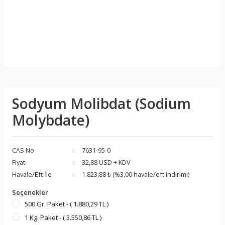
Sodyum Molibdat (Sodium
Molybdate)
CAS No
7631-95-0
Fiyat
32,88 USD + KDV
Havale/Eft İle
1.823,88 ₺ (%3,00 havale/eft indirimi)
Seçenekler
500 Gr. Paket - ( 1.880,29 TL )
1 Kg. Paket - ( 3.550,86 TL )