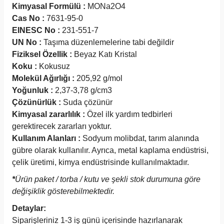
Kimyasal Formülü :
MONa2O4
Cas No :
7631-95-0
EINESC No :
231-551-7
UN No :
Taşıma düzenlemelerine tabi değildir
Fiziksel Özellik :
Beyaz Katı Kristal
Koku :
Kokusuz
Molekül Ağırlığı :
205,92 g/mol
Yoğunluk :
2,37-3,78 g/cm3
Çözünürlük :
Suda çözünür
Kimyasal zararlılık :
Özel ilk yardım tedbirleri
gerektirecek zararları yoktur.
Kullanım Alanları :
Sodyum molibdat, tarım alanında
gübre olarak kullanılır. Ayrıca, metal kaplama endüstrisi,
çelik üretimi, kimya endüstrisinde kullanılmaktadır.
*
Ürün paket / torba / kutu ve şekli stok durumuna göre
değişiklik gösterebilmektedir.
Detaylar:
Siparişleriniz 1-3 iş günü içerisinde hazırlanarak