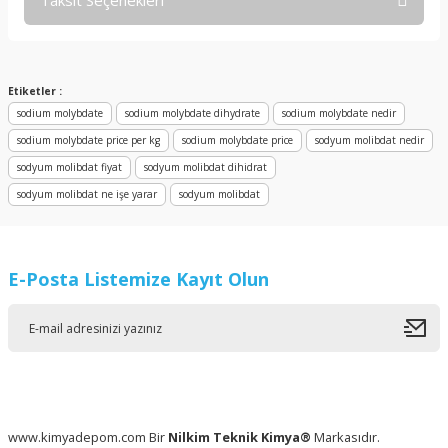
Taksit Seçenekleri
Bu ürüne ilk yorumu siz yapın!
Yorum Yaz
Etiketler :
sodium molybdate
sodium molybdate dihydrate
sodium molybdate nedir
sodium molybdate price per kg
sodium molybdate price
sodyum molibdat nedir
sodyum molibdat fiyat
sodyum molibdat dihidrat
sodyum molibdat ne işe yarar
sodyum molibdat
E-Posta Listemize Kayıt Olun
www.kimyadepom.com Bir
Nilkim Teknik Kimya®
Markasıdır.