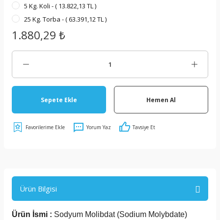
5 Kg. Koli - ( 13.822,13 TL )
25 Kg. Torba - ( 63.391,12 TL )
1.880,29 ₺
Sepete Ekle
Hemen Al
Yorum Yaz
Tavsiye Et
Ürün Bilgisi
Ürün İsmi :
Sodyum Molibdat (Sodium Molybdate)