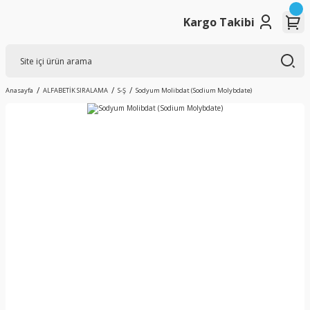
Kargo Takibi
Anasayfa
ALFABETİK SIRALAMA
S-Ş
Sodyum Molibdat (Sodium Molybdate)