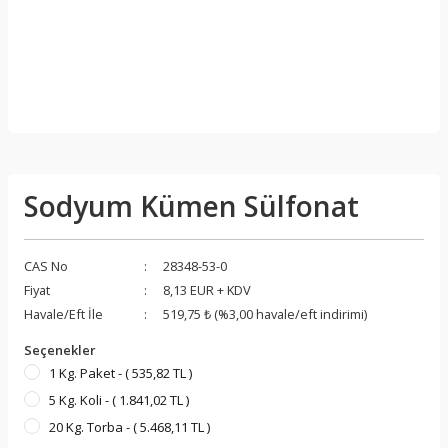
Sodyum Kümen Sülfonat
CAS No
28348-53-0
Fiyat
8,13 EUR + KDV
Havale/Eft İle
519,75 ₺ (%3,00 havale/eft indirimi)
Seçenekler
1 Kg. Paket - ( 535,82 TL )
5 Kg. Koli - ( 1.841,02 TL )
20 Kg. Torba - ( 5.468,11 TL )