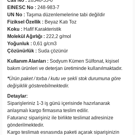
Cas No :
28348-53-0
EINESC No :
248-983-7
UN No :
Taşıma düzenlemelerine tabi değildir
Fiziksel Özellik :
Beyaz Katı Toz
Koku :
Hafif Karakteristik
Molekül Ağırlığı :
222,2 g/mol
Yoğunluk :
0,61 g/cm3
Çözünürlük :
Suda çözünür
Kullanım Alanları :
Sodyum Kümen Sülfonat, kişisel
bakım ürünleri ve deterjan üretiminde kullanılmaktadır.
*
Ürün paket / torba / kutu ve şekli stok durumuna göre
değişiklik gösterebilmektedir.
Detaylar:
Siparişleriniz 1-3 iş günü içerisinde hazırlanarak
anlaşmalı kargo firmasına teslim edilir.
Faturanız siparişiniz ile birlikte teslimat adresinize
gönderilmektedir.
Kargo teslimatı esnasında paketi açarak siparişinizin