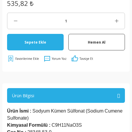
535,82 ₺
Sepete Ekle
Hemen Al
Yorum Yaz
Tavsiye Et
Ürün Bilgisi
Ürün İsmi :
Sodyum Kümen Sülfonat (Sodium Cumene
Sulfonate)
Kimyasal Formülü :
C9H11NaO3S