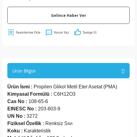
Gelince Haber Ver
Yorum Yaz
Tavsiye Et
Ürün Bilgisi
Ürün İsmi :
Propilen Glikol Metil Eter Asetat (PMA)
Kimyasal Formülü :
C6H12O3
Cas No :
108-65-6
EINESC No :
203-603-9
UN No :
3272
Fiziksel Özellik :
Renksiz Sıvı
Koku :
Karakteristik