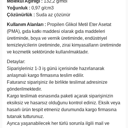
Molekül Ağırlığı :
132,2 g/mol
Yoğunluk :
0,97 g/cm3
Çözünürlük :
Suda az çözünür
Kullanım Alanları :
Propilen Glikol Metil Eter Asetat
(PMA), gıda katkı maddesi olarak gıda maddeleri
üretiminde, boya ve vernik üretiminde, endüstriyel
temizleyicilerin üretiminde, zirai kimyasalların üretiminde
ve kozmetik sektöründe kullanılmaktadır.
Detaylar:
Siparişleriniz 1-3 iş günü içerisinde hazırlanarak
anlaşmalı kargo firmasına teslim edilir.
Faturanız siparişiniz ile birlikte teslimat adresinize
gönderilmektedir.
Kargo teslimatı esnasında paketi açarak siparişinizin
eksiksiz ve hasarsız olduğunu kontrol ediniz. Eksik veya
hasarlı ürün tespit etmeniz durumunda kargo firmasına
tutanak tutturunuz.
Ayrıca yaşanabilecek her türlü sorunla ilgili mail ve