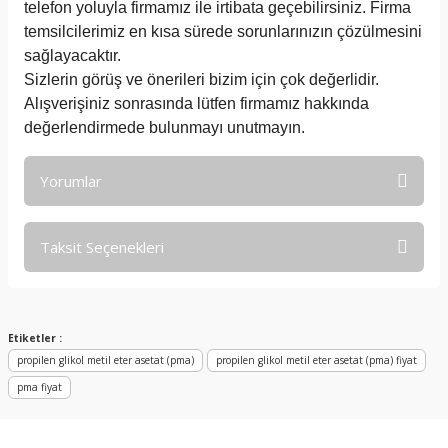
telefon yoluyla firmamız ile irtibata geçebilirsiniz. Firma
temsilcilerimiz en kısa sürede sorunlarınızın çözülmesini
sağlayacaktır.
Sizlerin görüş ve önerileri bizim için çok değerlidir.
Alışverişiniz sonrasında lütfen firmamız hakkında
değerlendirmede bulunmayı unutmayın.
Yorumlar
Taksit Seçenekleri
Bu ürüne ilk yorumu siz yapın!
Yorum Yaz
Etiketler :
propilen glikol metil eter asetat (pma)
propilen glikol metil eter asetat (pma) fiyat
pma fiyat