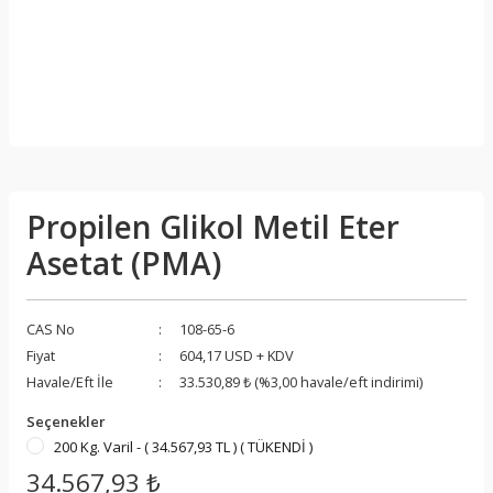
Propilen Glikol Metil Eter
Asetat (PMA)
CAS No
108-65-6
Fiyat
604,17 USD + KDV
Havale/Eft İle
33.530,89 ₺ (%3,00 havale/eft indirimi)
Seçenekler
200 Kg. Varil - ( 34.567,93 TL ) ( TÜKENDİ )
34.567,93 ₺