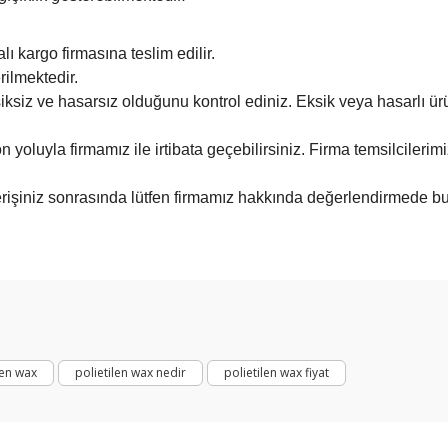
ı kargo firmasına teslim edilir.
rilmektedir.
siksiz ve hasarsız olduğunu kontrol ediniz. Eksik veya hasarlı 
on yoluyla firmamız ile irtibata geçebilirsiniz. Firma temsilciler
ışverişiniz sonrasında lütfen firmamız hakkında değerlendirmede 
Bu ürüne ilk yorumu siz yapın!
Yorum Yaz
len wax
polietilen wax nedir
polietilen wax fiyat