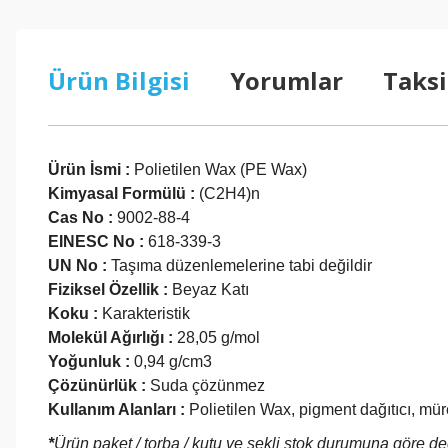
Ürün Bilgisi
Yorumlar
Taksi
Ürün İsmi :
Polietilen Wax (PE Wax)
Kimyasal Formülü :
(C2H4)n
Cas No :
9002-88-4
EINESC No :
618-339-3
UN No :
Taşıma düzenlemelerine tabi değildir
Fiziksel Özellik :
Beyaz Katı
Koku :
Karakteristik
Molekül Ağırlığı :
28,05 g/mol
Yoğunluk :
0,94 g/cm3
Çözünürlük :
Suda çözünmez
Kullanım Alanları :
Polietilen Wax, pigment dağıtıcı, müre
*
Ürün paket / torba / kutu ve şekli stok durumuna göre değ