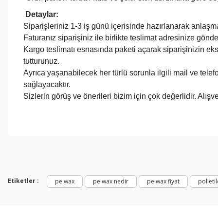
Detaylar:
Siparişleriniz 1-3 iş günü içerisinde hazırlanarak anlaşmal
Faturanız siparişiniz ile birlikte teslimat adresinize gönde
Kargo teslimatı esnasında paketi açarak siparişinizin ek
tutturunuz.
Ayrıca yaşanabilecek her türlü sorunla ilgili mail ve telef
sağlayacaktır.
Sizlerin görüş ve önerileri bizim için çok değerlidir. Al
Etiketler :
pe wax
pe wax nedir
pe wax fiyat
polieti