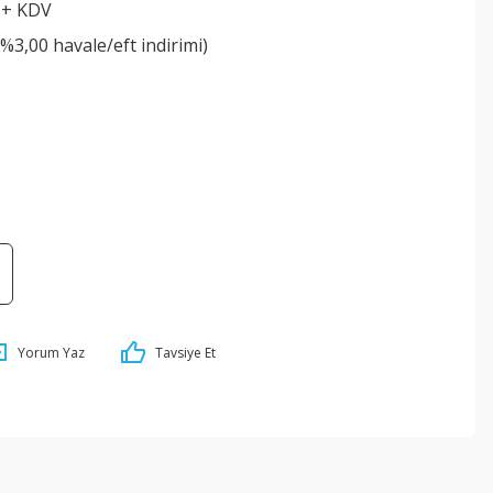
 + KDV
(%3,00 havale/eft indirimi)
Yorum Yaz
Tavsiye Et