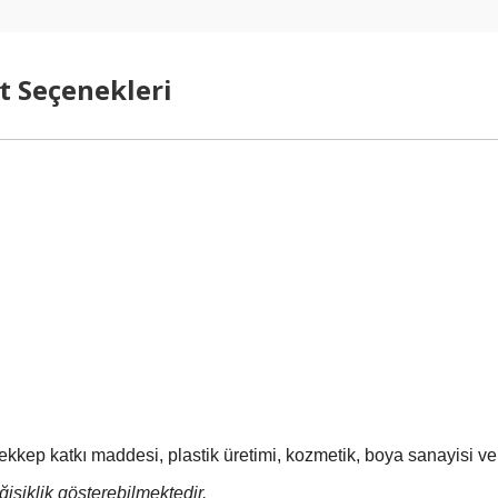
t Seçenekleri
kkep katkı maddesi, plastik üretimi, kozmetik, boya sanayisi ve y
işiklik gösterebilmektedir.