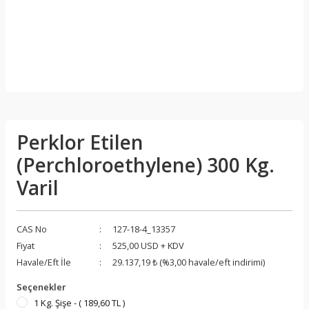
Perklor Etilen
(Perchloroethylene) 300 Kg.
Varil
CAS No
127-18-4_13357
Fiyat
525,00 USD + KDV
Havale/Eft İle
29.137,19 ₺ (%3,00 havale/eft indirimi)
Seçenekler
1 Kg. Şişe - ( 189,60 TL )