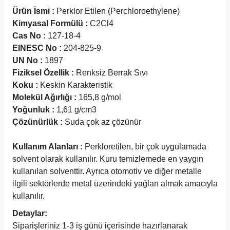
Ürün İsmi :
Perklor Etilen (Perchloroethylene)
Kimyasal Formülü :
C2Cl4
Cas No :
127-18-4
EINESC No :
204-825-9
UN No :
1897
Fiziksel Özellik :
Renksiz Berrak Sıvı
Koku :
Keskin Karakteristik
Molekül Ağırlığı :
165,8 g/mol
Yoğunluk :
1,61 g/cm3
Çözünürlük :
Suda çok az çözünür
Kullanım Alanları :
Perkloretilen, bir çok uygulamada
solvent olarak kullanılır. Kuru temizlemede en yaygın
kullanılan solventtir. Ayrıca otomotiv ve diğer metalle
ilgili sektörlerde metal üzerindeki yağları almak amacıyla
kullanılır.
Detaylar:
Siparişleriniz 1-3 iş günü içerisinde hazırlanarak