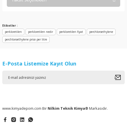
Bu ürüne ilk yorumu siz yapın!
Yorum Yaz
Etiketler :
perkloretilen
perkloretilen nedir
perkloretilen fiyat
perchloroethylene
perchloroethylene price per litre
E-Posta Listemize Kayıt Olun
www.kimyadepom.com Bir
Nilkim Teknik Kimya®
Markasıdır.