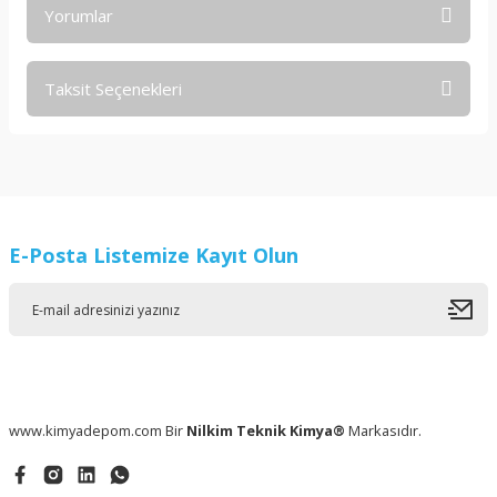
Yorumlar
Taksit Seçenekleri
Bu ürüne ilk yorumu siz yapın!
Yorum Yaz
E-Posta Listemize Kayıt Olun
www.kimyadepom.com Bir
Nilkim Teknik Kimya®
Markasıdır.