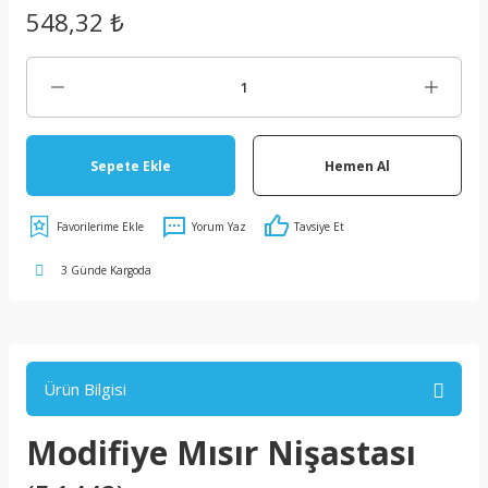
548,32 ₺
Sepete Ekle
Hemen Al
Yorum Yaz
Tavsiye Et
3 Günde Kargoda
Ürün Bilgisi
Modifiye Mısır Nişastası