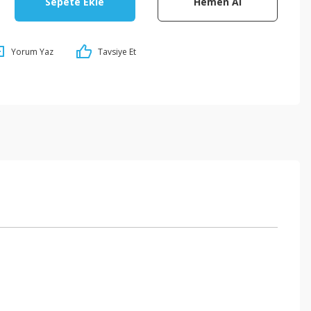
Sepete Ekle
Hemen Al
Yorum Yaz
Tavsiye Et