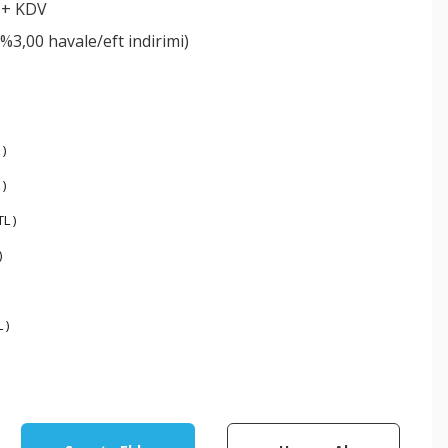
 + KDV
(%3,00 havale/eft indirimi)
 )
 )
L )
)
 )