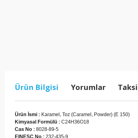
Ürün Bilgisi
Yorumlar
Taksi
Ürün İsmi :
Karamel, Toz (Caramel, Powder) (E 150)
Kimyasal Formülü :
C24H36O18
Cas No :
8028-89-5
EINESC No :
232-435-9