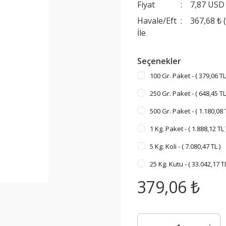
Fiyat
7,87 USD
Havale/Eft
367,68 ₺ 
İle
Seçenekler
100 Gr. Paket - ( 379,06 TL
250 Gr. Paket - ( 648,45 TL
500 Gr. Paket - ( 1.180,08 T
1 Kg. Paket - ( 1.888,12 TL 
5 Kg. Koli - ( 7.080,47 TL )
25 Kg. Kutu - ( 33.042,17 TL
379,06 ₺