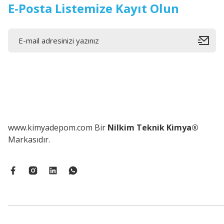
E-Posta Listemize Kayıt Olun
Tartrazine (Sarı Gıda Boyası) (E 102)
1.120,48 ₺
www.kimyadepom.com Bir
Nilkim Teknik Kimya®
Markasıdır.