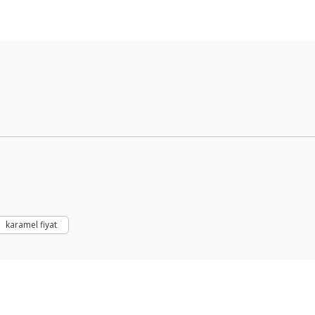
Bu ürüne ilk yorumu siz yapın!
Yorum Yaz
karamel fiyat