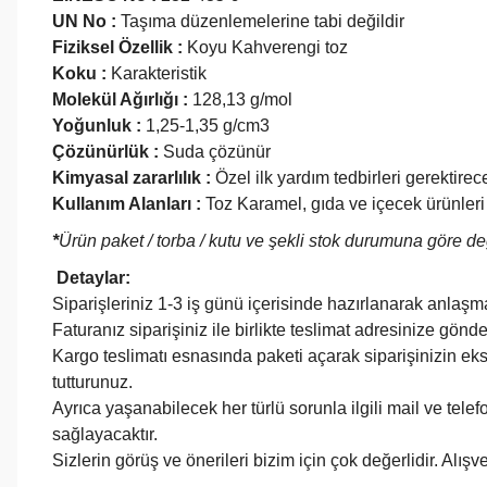
UN No :
Taşıma düzenlemelerine tabi değildir
Fiziksel Özellik :
Koyu Kahverengi toz
Koku :
Karakteristik
Molekül Ağırlığı :
128,13 g/mol
Yoğunluk :
1,25-1,35 g/cm3
Çözünürlük :
Suda çözünür
Kimyasal zararlılık :
Özel ilk yardım tedbirleri gerektirece
Kullanım Alanları :
Toz Karamel, gıda ve içecek ürünleri 
*
Ürün paket / torba / kutu ve şekli stok durumuna göre değ
Detaylar:
Siparişleriniz 1-3 iş günü içerisinde hazırlanarak anlaşmal
Faturanız siparişiniz ile birlikte teslimat adresinize gönde
Kargo teslimatı esnasında paketi açarak siparişinizin ek
tutturunuz.
Ayrıca yaşanabilecek her türlü sorunla ilgili mail ve telef
sağlayacaktır.
Sizlerin görüş ve önerileri bizim için çok değerlidir. Al