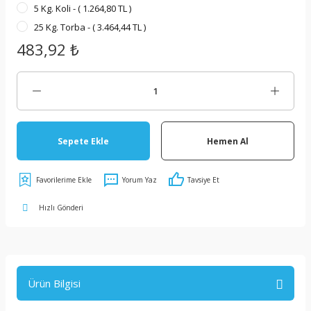
5 Kg. Koli - ( 1.264,80 TL )
25 Kg. Torba - ( 3.464,44 TL )
483,92 ₺
Sepete Ekle
Hemen Al
Yorum Yaz
Tavsiye Et
Hızlı Gönderi
Ürün Bilgisi