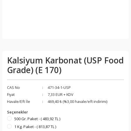
Kalsiyum Karbonat (USP Food
Grade) (E 170)
CAS No
471-34-1-USP
Fiyat
7,33 EUR + KDV
Havale/Eft İle
469,40 ₺ (%3,00 havale/eft indirimi)
Seçenekler
500 Gr. Paket - ( 483,92 TL )
1 Kg. Paket - ( 813,87 TL )