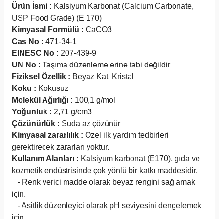
Ürün İsmi :
Kalsiyum Karbonat (Calcium Carbonate,
USP Food Grade) (E 170)
Kimyasal Formülü :
CaCO3
Cas No :
471-34-1
EINESC No :
207-439-9
UN No :
Taşıma düzenlemelerine tabi değildir
Fiziksel Özellik :
Beyaz Katı Kristal
Koku :
Kokusuz
Molekül Ağırlığı :
100,1 g/mol
Yoğunluk :
2,71 g/cm3
Çözünürlük :
Suda az çözünür
Kimyasal zararlılık :
Özel ilk yardım tedbirleri
gerektirecek zararları yoktur.
Kullanım Alanları :
Kalsiyum karbonat (E170), gıda ve
kozmetik endüstrisinde çok yönlü bir katkı maddesidir.
- Renk verici madde olarak beyaz rengini sağlamak
için,
- Asitlik düzenleyici olarak pH seviyesini dengelemek
için,