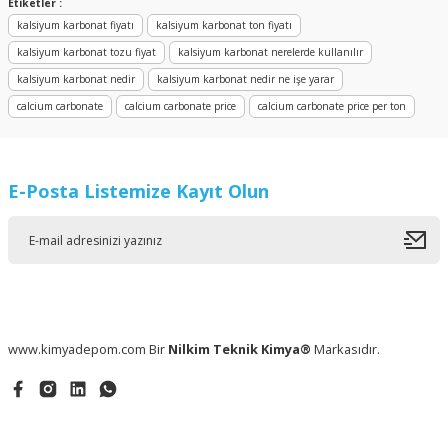
Etiketler :
kalsiyum karbonat fiyatı
kalsiyum karbonat ton fiyatı
kalsiyum karbonat tozu fiyat
kalsiyum karbonat nerelerde kullanılır
kalsiyum karbonat nedir
kalsiyum karbonat nedir ne işe yarar
calcium carbonate
calcium carbonate price
calcium carbonate price per ton
E-Posta Listemize Kayıt Olun
www.kimyadepom.com Bir
Nilkim Teknik Kimya®
Markasıdır.