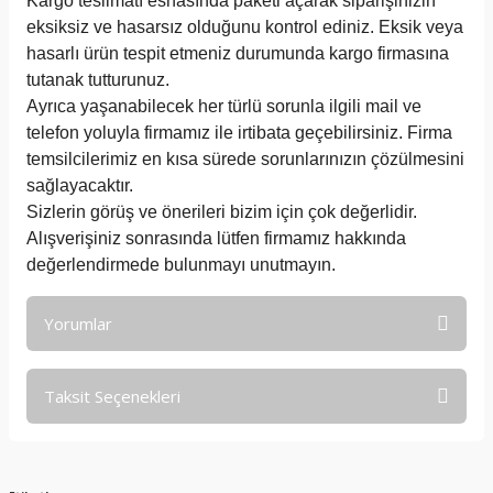
Kargo teslimatı esnasında paketi açarak siparişinizin
eksiksiz ve hasarsız olduğunu kontrol ediniz. Eksik veya
hasarlı ürün tespit etmeniz durumunda kargo firmasına
tutanak tutturunuz.
Ayrıca yaşanabilecek her türlü sorunla ilgili mail ve
telefon yoluyla firmamız ile irtibata geçebilirsiniz. Firma
temsilcilerimiz en kısa sürede sorunlarınızın çözülmesini
sağlayacaktır.
Sizlerin görüş ve önerileri bizim için çok değerlidir.
Alışverişiniz sonrasında lütfen firmamız hakkında
değerlendirmede bulunmayı unutmayın.
Yorumlar
Taksit Seçenekleri
Bu ürüne ilk yorumu siz yapın!
Yorum Yaz