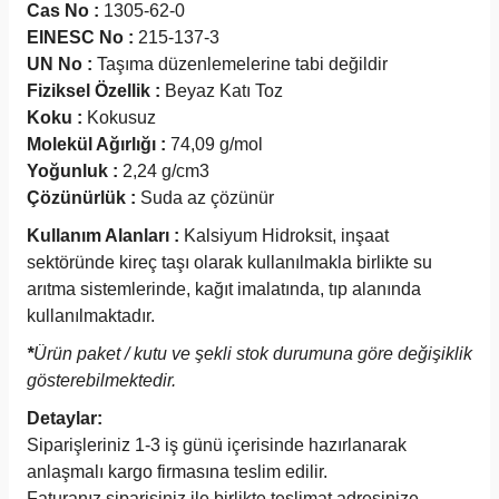
Cas No :
1305-62-0
EINESC No :
215-137-3
UN No :
Taşıma düzenlemelerine tabi değildir
Fiziksel Özellik :
Beyaz Katı Toz
Koku :
Kokusuz
Molekül Ağırlığı :
74,09 g/mol
Yoğunluk :
2,24 g/cm3
Çözünürlük :
Suda az çözünür
Kullanım Alanları :
Kalsiyum Hidroksit, inşaat
sektöründe kireç taşı olarak kullanılmakla birlikte su
arıtma sistemlerinde, kağıt imalatında, tıp alanında
kullanılmaktadır.
*
Ürün paket / kutu ve şekli stok durumuna göre değişiklik
gösterebilmektedir.
Detaylar:
Siparişleriniz 1-3 iş günü içerisinde hazırlanarak
anlaşmalı kargo firmasına teslim edilir.
Faturanız siparişiniz ile birlikte teslimat adresinize