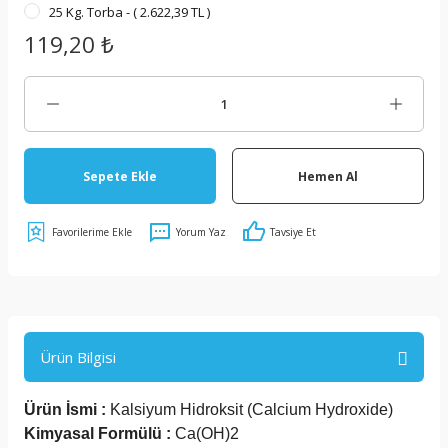
25 Kg. Torba - ( 2.622,39 TL )
119,20 ₺
Sepete Ekle
Hemen Al
Yorum Yaz
Tavsiye Et
Ürün Bilgisi
Ürün İsmi :
Kalsiyum Hidroksit (Calcium Hydroxide)
Kimyasal Formülü :
Ca(OH)2