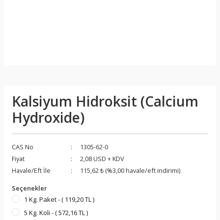
Kalsiyum Hidroksit (Calcium
Hydroxide)
CAS No
1305-62-0
Fiyat
2,08 USD + KDV
Havale/Eft İle
115,62 ₺ (%3,00 havale/eft indirimi)
Seçenekler
1 Kg. Paket - ( 119,20 TL )
5 Kg. Koli - ( 572,16 TL )