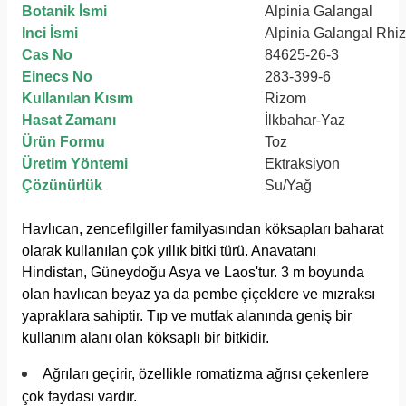
Botanik İsmi
Alpinia Galangal
Inci İsmi
Alpinia Galangal Rhi
Cas No
84625-26-3
Einecs No
283-399-6
Kullanılan Kısım
Rizom
Hasat Zamanı
İlkbahar-Yaz
Ürün Formu
Toz
Üretim Yöntemi
Ektraksiyon
Çözünürlük
Su/Yağ
Havlıcan, zencefilgiller familyasından köksapları baharat
olarak kullanılan çok yıllık bitki türü. Anavatanı
Hindistan, Güneydoğu Asya ve Laos'tur. 3 m boyunda
olan havlıcan beyaz ya da pembe çiçeklere ve mızraksı
yapraklara sahiptir. Tıp ve mutfak alanında geniş bir
kullanım alanı olan köksaplı bir bitkidir.
Ağrıları geçirir, özellikle romatizma ağrısı çekenlere
çok faydası vardır.