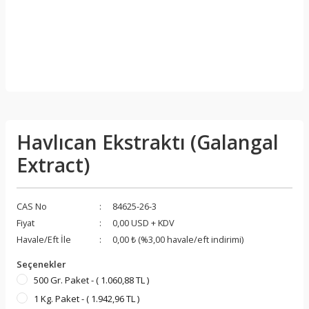
Havlıcan Ekstraktı (Galangal
Extract)
CAS No
84625-26-3
Fiyat
0,00 USD + KDV
Havale/Eft İle
0,00 ₺ (%3,00 havale/eft indirimi)
Seçenekler
500 Gr. Paket - ( 1.060,88 TL )
1 Kg. Paket - ( 1.942,96 TL )