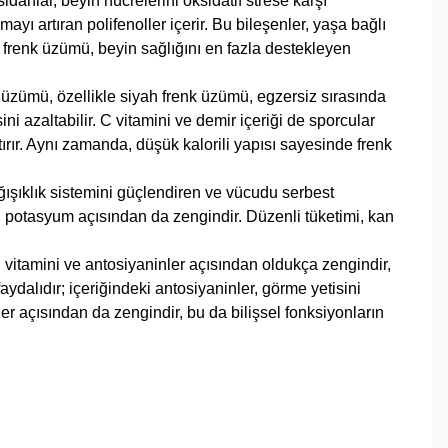
idanlar, beyin hücrelerini oksidatif strese karşı
ı artıran polifenoller içerir. Bu bileşenler, yaşa bağlı
h frenk üzümü, beyin sağlığını en fazla destekleyen
k üzümü, özellikle siyah frenk üzümü, egzersiz sırasında
i azaltabilir. C vitamini ve demir içeriği de sporcular
tırır. Aynı zamanda, düşük kalorili yapısı sayesinde frenk
ağışıklık sistemini güçlendiren ve vücudu serbest
yen potasyum açısından da zengindir. Düzenli tüketimi, kan
C vitamini ve antosiyaninler açısından oldukça zengindir,
ydalıdır; içeriğindeki antosiyaninler, görme yetisini
nler açısından da zengindir, bu da bilişsel fonksiyonların