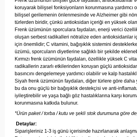
Frenk üzümünün bilişsel güce faydaları, antioksidanlar ve 
koruyarak bilişsel fonksiyonların korunmasına yardımcı ol
bilişsel gerilemenin önlenmesinde ve Alzheimer gibi nörod
türlerden biridir, çünkü antioksidan içeriği en yüksek olan 
Frenk üzümünün sporculara faydaları, enerji verici özelli
oluşan serbest radikalleri nötralize eden antioksidanlar i
için önemlidir; C vitamini, bağışıklık sistemini destekler
üzümü, sporcuların diyetlerine sağlıklı bir şekilde eklenebi
Kırmızı frenk üzümünün faydaları, özellikle yüksek C vita
radikallerin zararlı etkilerinden koruyan güçlü antioksida
basıncını dengelemeye yardımcı olabilir ve kalp hastalıkl
S
iyah frenk üzümünün faydaları, diğer türlere göre daha 
bu da onu güçlü bir bağışıklık destekçisi ve anti-inflamat
iyileştirebilir ve yaşa bağlı göz hastalıklarına karşı koru
korunmasına katkıda bulunur.
*Ürün paket / torba / kutu ve şekli stok durumuna göre değ
Detaylar:
Siparişleriniz 1-3 iş günü içerisinde hazırlanarak anlaşmal