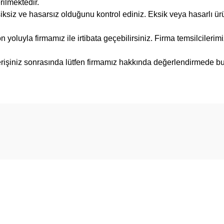
rilmektedir.
siksiz ve hasarsız olduğunu kontrol ediniz. Eksik veya hasarlı 
on yoluyla firmamız ile irtibata geçebilirsiniz. Firma temsilciler
ışverişiniz sonrasında lütfen firmamız hakkında değerlendirmede 
Bu ürüne ilk yorumu siz yapın!
Yorum Yaz