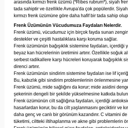
arasında kırmızı frenk üzümü (*Ribes rubrum*), siyah fre
tada sahiptir ve özellikle Avrupa'da çok popülerdir. Siya
kırmızı frenk üzümüne göre daha hafif bir tada sahip olup
Frenk Üzümünün Vücudumuza Faydaları Nelerdir.
Frenk üzümü, vücudumuz için birçok fayda sunan zengin bi
destekler ve çeşitli hastalıklara karşı koruma sağlar.
Frenk üzümünün bağışıklık sistemine faydaları, içerdiği 
beyaz kan hücrelerinin üretimini artırır. Özellikle soğuk 
serbest radikallere karşı hücreleri koruyarak bağışıklık 
direnci artırır.
Frenk üzümünün sindirim sistemine faydaları ise lif içeriğ
Bu, kabızlık gibi sindirim problemlerinin önlenmesine yardı
Frenk üzümü, mide sağlığını da korur; mide asidini dengele
şekerinin dengeli bir şekilde yükselmesine katkıda bulunu
Frenk üzümünün cilt sağlığına faydaları, içerdiği antioksi
hasarlardan korur, bu da cilt yaşlanmasını geciktirir ve kı
daha genç ve canlı bir görünüm kazandırır. C vitamini de
tüketimi, ciltteki iltihaplanma ve akne gibi problemlerin 