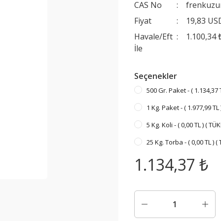
CAS No
frenkuz
Fiyat
19,83 US
Havale/Eft
1.100,34 
İle
Seçenekler
500 Gr. Paket - ( 1.134,37 T
1 Kg. Paket - ( 1.977,99 TL 
5 Kg. Koli - ( 0,00 TL ) ( TÜ
25 Kg. Torba - ( 0,00 TL ) 
1.134,37 ₺