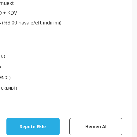
umuext
D + KDV
₺ (%3,00 havale/eft indirimi)
L )
)
KENDİ )
( TÜKENDİ )
Sepete Ekle
Hemen Al