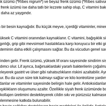
nk üzümü (*Ribes nigrum*) ve beyaz frenk üzümü (*Ribes sativum*)
h frenk üzümü ise daha tatlı bir lezzete sahip olup, C vitamini 
 daha az yaygındır.
r besin kaynağıdır. Bu küçük meyve, içerdiği vitaminler, miner
yüksek C vitamini oranından kaynaklanır. C vitamini, bağışıklık
algınlığı, grip gibi mevsimsel hastalıklara karşı koruyucu bir etk
sisteminin daha etkili çalışmasını sağlar. Bu da vücudun genel 
inden gelir. Frenk üzümü, yüksek lif oranı sayesinde sindirim sis
mcı olur. Lif ayrıca, bağırsaklardaki yararlı bakterilerin çoğalmas
yerek gastrit ve ülser gibi rahatsızlıkların riskini azaltabilir. 
r. Bu da uzun süre tok kalmayı sağlar ve kilo kontrolüne yardımc
danlar ve vitaminler sayesinde belirgin hale gelir. Antioksidanlar
rışıklıkların oluşumunu azaltır. Özellikle siyah frenk üzümünde bol
 kollajen üretimini destekleyerek cildin sıkı ve pürüzsüz kalmas
önlenmesine katkıda bulunabilir.