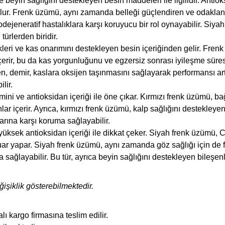
beyin sağlığını destekleyen besin maddeleri ile ilgilidir. Antioks
ur. Frenk üzümü, aynı zamanda belleği güçlendiren ve odaklanmay
ejeneratif hastalıklara karşı koruyucu bir rol oynayabilir. Siya
türlerden biridir.
kleri ve kas onarımını destekleyen besin içeriğinden gelir. Fren
çerir, bu da kas yorgunluğunu ve egzersiz sonrası iyileşme süresin
ken, demir, kaslara oksijen taşınmasını sağlayarak performansı ar
lir.
mini ve antioksidan içeriği ile öne çıkar. Kırmızı frenk üzümü, b
nlar içerir. Ayrıca, kırmızı frenk üzümü, kalp sağlığını destekle
arına karşı koruma sağlayabilir.
yüksek antioksidan içeriği ile dikkat çeker. Siyah frenk üzümü, 
uar yapar. Siyah frenk üzümü, aynı zamanda göz sağlığı için de fa
ma sağlayabilir. Bu tür, ayrıca beyin sağlığını destekleyen bileşe
işiklik gösterebilmektedir.
ı kargo firmasına teslim edilir.