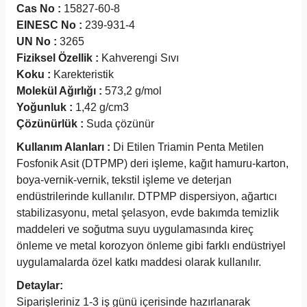
Cas No :
15827-60-8
EINESC No :
239-931-4
UN No :
3265
Fiziksel Özellik :
Kahverengi Sıvı
Koku :
Karekteristik
Molekül Ağırlığı :
573,2 g/mol
Yoğunluk :
1,42 g/cm3
Çözünürlük :
Suda çözünür
Kullanım Alanları :
Di Etilen Triamin Penta Metilen
Fosfonik Asit (DTPMP) deri işleme, kağıt hamuru-karton,
boya-vernik-vernik, tekstil işleme ve deterjan
endüstrilerinde kullanılır. DTPMP dispersiyon, ağartıcı
stabilizasyonu, metal şelasyon, evde bakımda temizlik
maddeleri ve soğutma suyu uygulamasında kireç
önleme ve metal korozyon önleme gibi farklı endüstriyel
uygulamalarda özel katkı maddesi olarak kullanılır.
Detaylar:
Siparişleriniz 1-3 iş günü içerisinde hazırlanarak