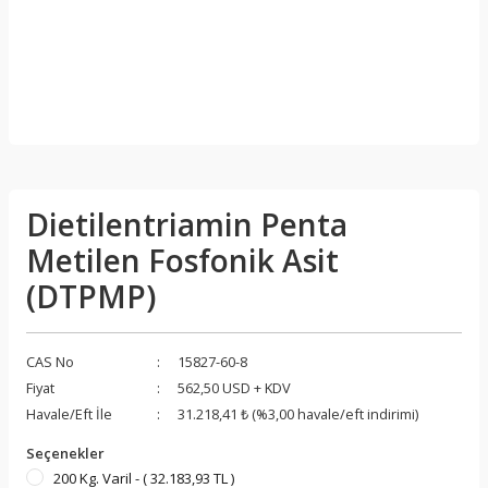
Dietilentriamin Penta
Metilen Fosfonik Asit
(DTPMP)
CAS No
15827-60-8
Fiyat
562,50 USD + KDV
Havale/Eft İle
31.218,41 ₺ (%3,00 havale/eft indirimi)
Seçenekler
200 Kg. Varil - ( 32.183,93 TL )