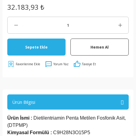
32.183,93 ₺
Sepete Ekle
Hemen Al
Yorum Yaz
Tavsiye Et
Ürün Bilgisi
Ürün İsmi :
Dietilentriamin Penta Metilen Fosfonik Asit,
(DTPMP)
Kimyasal Formülü :
C9H28N3O15P5