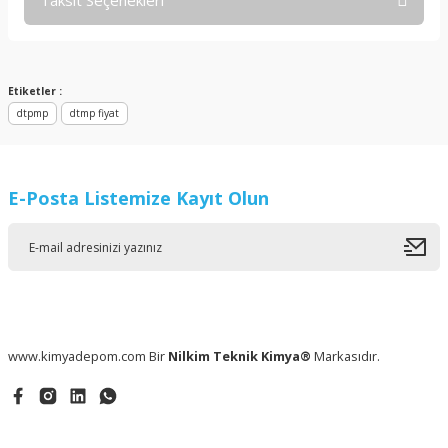
Taksit Seçenekleri
Bu ürüne ilk yorumu siz yapın!
Yorum Yaz
Etiketler :
dtpmp
dtmp fiyat
E-Posta Listemize Kayıt Olun
www.kimyadepom.com Bir
Nilkim Teknik Kimya®
Markasıdır.