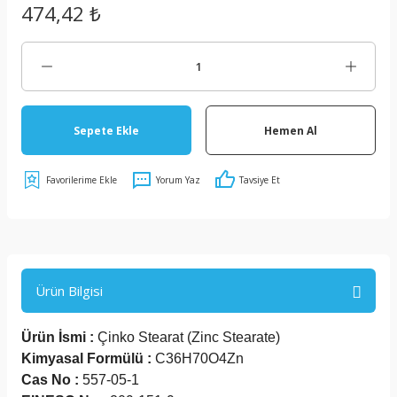
474,42 ₺
ar
Sepete Ekle
Hemen Al
Çözücüler
Yorum Yaz
Tavsiye Et
eyiciler
neraller
Ürün Bilgisi
Ürün İsmi :
Çinko Stearat (Zinc Stearate)
Kimyasal Formülü :
C36H70O4Zn
ı
Cas No :
557-05-1