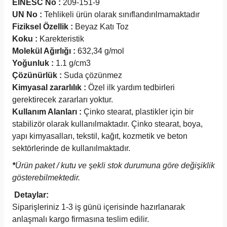
EINESC No :
209-151-9
UN No :
Tehlikeli ürün olarak sınıflandırılmamaktadır
Fiziksel Özellik :
Beyaz Katı Toz
Koku :
Karekteristik
Molekül Ağırlığı :
632,34 g/mol
Yoğunluk :
1.1 g/cm3
Çözünürlük :
Suda çözünmez
Kimyasal zararlılık :
Özel ilk yardım tedbirleri
gerektirecek zararları yoktur.
Kullanım Alanları :
Çinko stearat, plastikler için bir
stabilizör olarak kullanılmaktadır. Çinko stearat, boya,
yapı kimyasalları, tekstil, kağıt, kozmetik ve beton
sektörlerinde de kullanılmaktadır.
*
Ürün paket / kutu ve şekli stok durumuna göre değişiklik
gösterebilmektedir.
Detaylar:
Siparişleriniz 1-3 iş günü içerisinde hazırlanarak
anlaşmalı kargo firmasına teslim edilir.