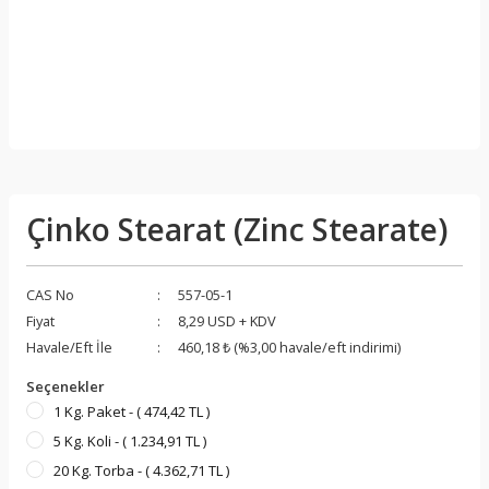
fonatlar
fanatlar
Çinko Stearat (Zinc Stearate)
Jelleştiriciler
CAS No
557-05-1
Fiyat
8,29 USD + KDV
Havale/Eft İle
460,18 ₺ (%3,00 havale/eft indirimi)
Seçenekler
1 Kg. Paket - ( 474,42 TL )
5 Kg. Koli - ( 1.234,91 TL )
r
20 Kg. Torba - ( 4.362,71 TL )