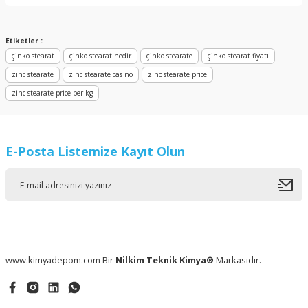
Yorum Yaz
Etiketler :
çinko stearat
çinko stearat nedir
çinko stearate
çinko stearat fiyatı
zinc stearate
zinc stearate cas no
zinc stearate price
zinc stearate price per kg
E-Posta Listemize Kayıt Olun
www.kimyadepom.com Bir
Nilkim Teknik Kimya®
Markasıdır.